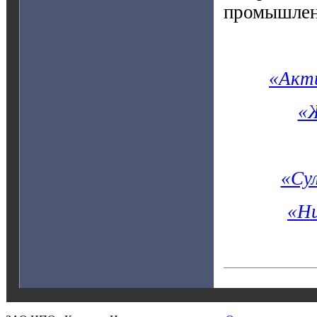
промышленн
«Акт
«Ж
«Су
«Н