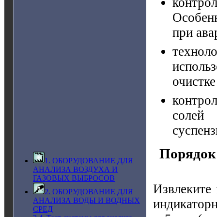
контро
Особенн
при ава
технол
исполь
очистке 
контро
солей 
суспенз
Порядок
1. ОБОРУДОВАНИЕ ДЛЯ
АНАЛИЗА ВОЗДУХА И
ГАЗОВЫХ ВЫБРОСОВ
Извлеките 
2. ОБОРУДОВАНИЕ ДЛЯ
АНАЛИЗА ВОДЫ И ВОДНЫХ
индикаторн
СРЕД