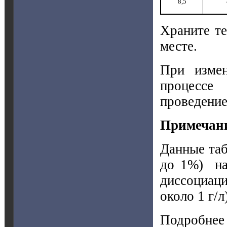
8,5
Храните те
месте.
При измен
процессе
проведение
Примечан
Данные таб
до 1%) на 
диссоциац
около 1 г/л)
Подробнее 