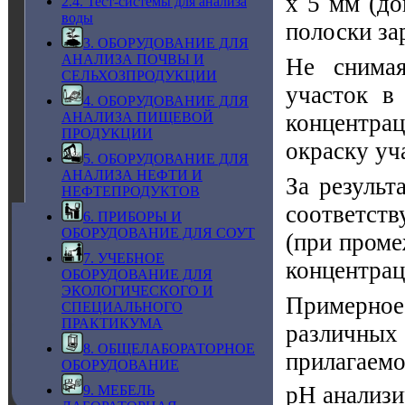
х 5 мм (до
2.4. Тест-системы для анализа
воды
полоски зар
3. ОБОРУДОВАНИЕ ДЛЯ
АНАЛИЗА ПОЧВЫ И
Не снимая
СЕЛЬХОЗПРОДУКЦИИ
участок в
4. ОБОРУДОВАНИЕ ДЛЯ
концентр
АНАЛИЗА ПИЩЕВОЙ
ПРОДУКЦИИ
окраску уч
5. ОБОРУДОВАНИЕ ДЛЯ
АНАЛИЗА НЕФТИ И
За результ
НЕФТЕПРОДУКТОВ
соответст
6. ПРИБОРЫ И
ОБОРУДОВАНИЕ ДЛЯ СОУТ
(при проме
7. УЧЕБНОЕ
концентрац
ОБОРУДОВАНИЕ ДЛЯ
ЭКОЛОГИЧЕСКОГО И
Примерно
СПЕЦИАЛЬНОГО
ПРАКТИКУМА
различны
8. ОБЩЕЛАБОРАТОРНОЕ
прилагаемо
ОБОРУДОВАНИЕ
рН анализи
9. МЕБЕЛЬ