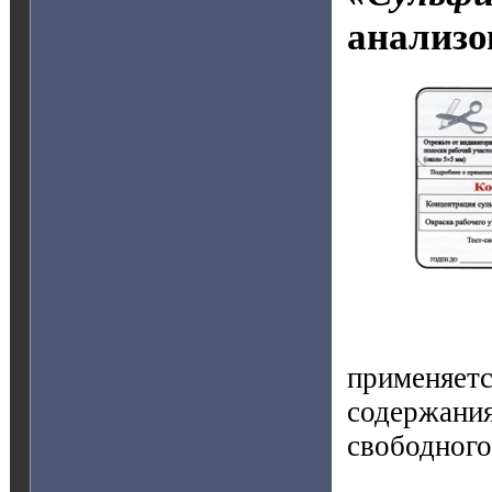
анализо
применяет
содержани
свободного