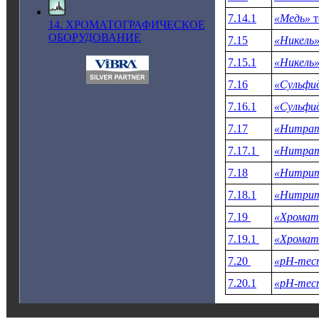
7.14.1
«Медь»
т
14. ХРОМАТОГРАФИЧЕСКОЕ
ОБОРУДОВАНИЕ
7.15
«Никель
7.15.1
«Никель
7.16
«Сульфи
7.16.1
«Сульфи
7.17
«Нитра
7.17.1
«Нитра
7.18
«Нитрит
7.18.1
«Нитрит
7.19
«Хромат
7.19.1
«Хромат
7.20
«рН-тес
7.20.1
«рН-тес