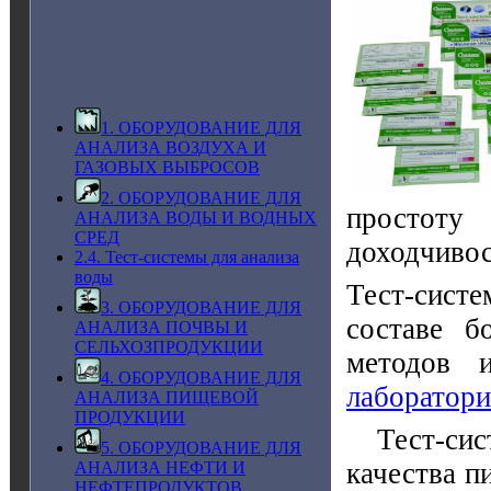
1. ОБОРУДОВАНИЕ ДЛЯ
АНАЛИЗА ВОЗДУХА И
ГАЗОВЫХ ВЫБРОСОВ
2. ОБОРУДОВАНИЕ ДЛЯ
простоту
АНАЛИЗА ВОДЫ И ВОДНЫХ
СРЕД
доходчивос
2.4. Тест-системы для анализа
воды
Тест-систе
3. ОБОРУДОВАНИЕ ДЛЯ
составе б
АНАЛИЗА ПОЧВЫ И
СЕЛЬХОЗПРОДУКЦИИ
методов 
4. ОБОРУДОВАНИЕ ДЛЯ
лаборатор
АНАЛИЗА ПИЩЕВОЙ
ПРОДУКЦИИ
Тест-сист
5. ОБОРУДОВАНИЕ ДЛЯ
качества п
АНАЛИЗА НЕФТИ И
НЕФТЕПРОДУКТОВ