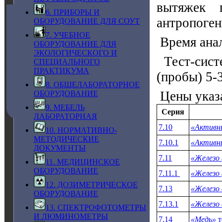
вытяжек 
6. ПРИБОРЫ И
антропоген
ОБОРУДОВАНИЕ ДЛЯ СОУТ
7. УЧЕБНОЕ
Время анал
ОБОРУДОВАНИЕ ДЛЯ
ЭКОЛОГИЧЕСКОГО И
Тест-сист
СПЕЦИАЛЬНОГО
ПРАКТИКУМА
(пробы) 5-
8. ОБЩЕЛАБОРАТОРНОЕ
Цены указ
ОБОРУДОВАНИЕ
9. МЕБЕЛЬ
Серия
ЛАБОРАТОРНАЯ
7.10
«Активн
10. НОРМАТИВНО-
МЕТОДИЧЕСКИЕ
7.10.1
«Активн
ДОКУМЕНТЫ
7.11
«Железо 
11. МЕДИЦИНСКОЕ
ОБОРУДОВАНИЕ
7.11.1
«Железо 
12. ДОЗИМЕТРИЧЕСКОЕ
7.13
«Железо
ОБОРУДОВАНИЕ
7.13.1
«Железо
13. СПЕКТРОФОТОМЕТРЫ
И ЛЮМИНОМЕТРЫ
7.14
«Медь»
т