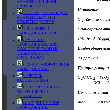
АНАЛИЗА ПИЩЕВОЙ
ПРОДУКЦИИ
Назначение
5. ОБОРУДОВАНИЕ ДЛЯ
АНАЛИЗА НЕФТИ И
Определение конце
НЕФТЕПРОДУКТОВ
6. ПРИБОРЫ И
Стандартное отк
ОБОРУДОВАНИЕ ДЛЯ СОУТ
10% (для 5..20 ppm)
7. УЧЕБНОЕ
ОБОРУДОВАНИЕ ДЛЯ
Предел обнаруже
ЭКОЛОГИЧЕСКОГО И
СПЕЦИАЛЬНОГО
ПРАКТИКУМА
0,4 ppm (2n).
8. ОБЩЕЛАБОРАТОРНОЕ
Принцип реакции
ОБОРУДОВАНИЕ
9. МЕБЕЛЬ
Cl
C:CCl
+ PbO
2
2
2
ЛАБОРАТОРНАЯ
HCl + щёлочь
10. НОРМАТИВНО-
МЕТОДИЧЕСКИЕ
Изменение цвета
ДОКУМЕНТЫ
Жёлтый → Красно
11. МЕДИЦИНСКОЕ
ОБОРУДОВАНИЕ