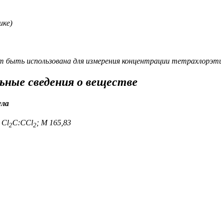
ике)
быть использована для измерения концентрации тетрахлорэтил
ьные сведения о веществе
ула
 Cl
C:CCl
; M 165,83
2
2