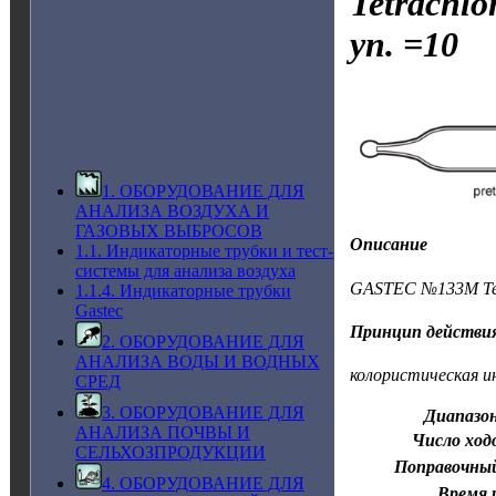
Tetrachlo
уп. =10
1. ОБОРУДОВАНИЕ ДЛЯ
АНАЛИЗА ВОЗДУХА И
ГАЗОВЫХ ВЫБРОСОВ
Описание
1.1. Индикаторные трубки и тест-
системы для анализа воздуха
GASTEC №133M Tetr
1.1.4. Индикаторные трубки
Gastec
Принцип действи
2. ОБОРУДОВАНИЕ ДЛЯ
АНАЛИЗА ВОДЫ И ВОДНЫХ
колористическая и
СРЕД
3. ОБОРУДОВАНИЕ ДЛЯ
Диапазон
АНАЛИЗА ПОЧВЫ И
Число ход
СЕЛЬХОЗПРОДУКЦИИ
Поправочны
4. ОБОРУДОВАНИЕ ДЛЯ
Время 