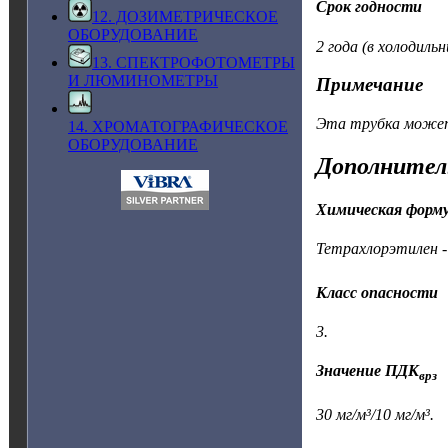
Срок годности
12. ДОЗИМЕТРИЧЕСКОЕ
ОБОРУДОВАНИЕ
2 года (в холодильн
13. СПЕКТРОФОТОМЕТРЫ
И ЛЮМИНОМЕТРЫ
Примечание
Эта трубка может 
14. ХРОМАТОГРАФИЧЕСКОЕ
ОБОРУДОВАНИЕ
Дополнител
Химическая форм
Тетрахлорэтилен -
Класс опасности
3.
Значение ПДК
врз
30 мг/м³/10 мг/м³.