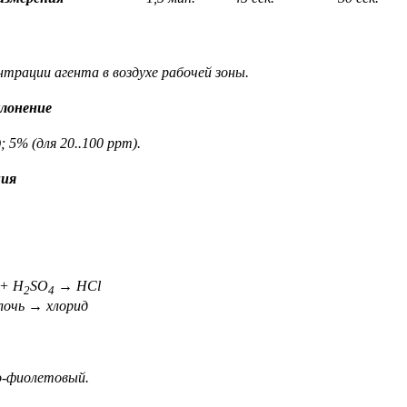
нтрации агента в воздухе рабочей зоны.
лонение
; 5% (для 20..100 ppm).
ния
+ H
SO
→ HCl
2
4
 → хлорид
-фиолетовый.