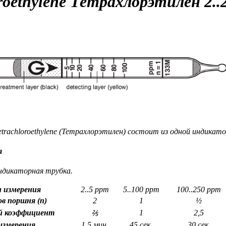
roethylene
Тетрахлорэтилен
2..
achloroethylene (Тетрахлорэтилен) состоит из одной индикато
я
ндикаторная трубка.
 измерения
2..5 ppm
5..100 ppm
100..250 ppm
ов поршня (n)
2
1
½
й коэффициент
1
2,5
⅖
измерения
1,5 мин.
45 сек.
30 сек.