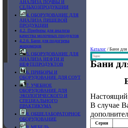
АНАЛИЗА ПОЧВЫ И
СЕЛЬХОЗПРОДУКЦИИ
4. ОБОРУДОВАНИЕ ДЛЯ
АНАЛИЗА ПИЩЕВОЙ
ПРОДУКЦИИ
4.2. Приборы для анализа
качества молочных продуктов
4.2.6. Бани для подогрева
жиромеров
Каталог
/ Бани для
5. ОБОРУДОВАНИЕ ДЛЯ
АНАЛИЗА НЕФТИ И
Бани дл
НЕФТЕПРОДУКТОВ
6. ПРИБОРЫ И
ОБОРУДОВАНИЕ ДЛЯ СОУТ
7. УЧЕБНОЕ
ОБОРУДОВАНИЕ ДЛЯ
Настоящий 
ЭКОЛОГИЧЕСКОГО И
СПЕЦИАЛЬНОГО
В случае В
ПРАКТИКУМА
дополните
8. ОБЩЕЛАБОРАТОРНОЕ
ОБОРУДОВАНИЕ
Серия
9. МЕБЕЛЬ