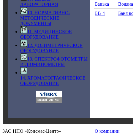
Банька
Водяна
ЛАБОРАТОРНАЯ
10. НОРМАТИВНО-
БВ‑4
Баня в
МЕТОДИЧЕСКИЕ
ДОКУМЕНТЫ
11. МЕДИЦИНСКОЕ
ОБОРУДОВАНИЕ
12. ДОЗИМЕТРИЧЕСКОЕ
ОБОРУДОВАНИЕ
13. СПЕКТРОФОТОМЕТРЫ
И ЛЮМИНОМЕТРЫ
14. ХРОМАТОГРАФИЧЕСКОЕ
ОБОРУДОВАНИЕ
ЗАО НПО «Крисмас-Центр»
О компании