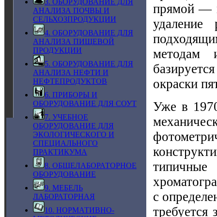
3. ОБОРУДОВАНИЕ ДЛЯ
прямой — 
АНАЛИЗА ПОЧВЫ И
СЕЛЬХОЗПРОДУКЦИИ
удаление 
4. ОБОРУДОВАНИЕ ДЛЯ
подходящи
АНАЛИЗА ПИЩЕВОЙ
ПРОДУКЦИИ
методам 
5. ОБОРУДОВАНИЕ ДЛЯ
базируется
АНАЛИЗА НЕФТИ И
окраски пя
НЕФТЕПРОДУКТОВ
6. ПРИБОРЫ И
Уже в 1970
ОБОРУДОВАНИЕ ДЛЯ СОУТ
7. УЧЕБНОЕ
механичес
ОБОРУДОВАНИЕ ДЛЯ
фотомет
ЭКОЛОГИЧЕСКОГО И
СПЕЦИАЛЬНОГО
конструкт
ПРАКТИКУМА
типичные 
8. ОБЩЕЛАБОРАТОРНОЕ
ОБОРУДОВАНИЕ
хроматогра
9. МЕБЕЛЬ
с определе
ЛАБОРАТОРНАЯ
требуется 
10. НОРМАТИВНО-