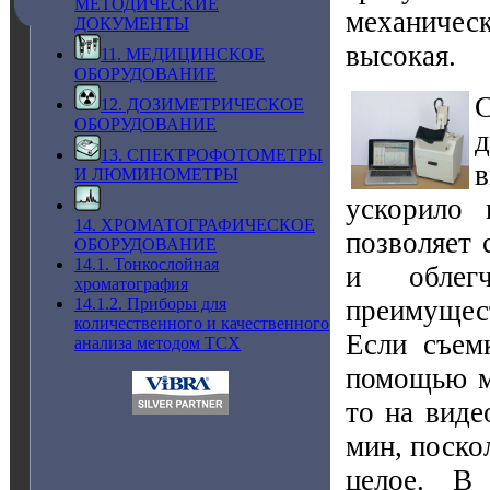
МЕТОДИЧЕСКИЕ
механичес
ДОКУМЕНТЫ
высокая.
11. МЕДИЦИНСКОЕ
ОБОРУДОВАНИЕ
12. ДОЗИМЕТРИЧЕСКОЕ
ОБОРУДОВАНИЕ
13. СПЕКТРОФОТОМЕТРЫ
в
И ЛЮМИНОМЕТРЫ
ускорило 
14. ХРОМАТОГРАФИЧЕСКОЕ
позволяет 
ОБОРУДОВАНИЕ
14.1. Тонкослойная
и облегч
хроматография
преимущес
14.1.2. Приборы для
количественного и качественного
Если съем
анализа методом ТСХ
помощью ме
то на виде
мин, поско
целое. В