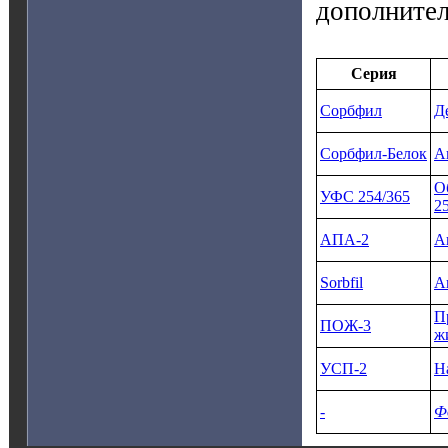
дополните
Серия
Сорбфил
Д
Сорбфил‑Белок
А
О
УФС 254/365
2
АПА‑2
А
Sorbfil
А
П
ПОЖ‑3
ж
УСП‑2
Н
‑
Ф