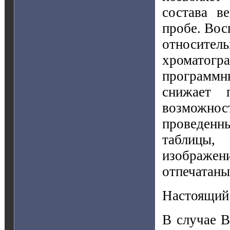
состава в
пробе. Вос
относител
хроматог
программны
снижает п
возможно
проведенны
таблицы,
изображен
отпечатаны
Настоящий 
В случае В