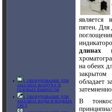
является 
пятен. Для
поглощен
индикатор
длинах
хроматогра
на обеих д
закрытом
обладает з
1. ОБОРУДОВАНИЕ ДЛЯ
АНАЛИЗА ВОЗДУХА И
затемненно
ГАЗОВЫХ ВЫБРОСОВ
2. ОБОРУДОВАНИЕ ДЛЯ
В тонкос
АНАЛИЗА ВОДЫ И ВОДНЫХ
СРЕД
принципиал