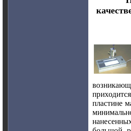
качеств
возникающ
приходится
пластине м
минимальн
нанесенн
большой р