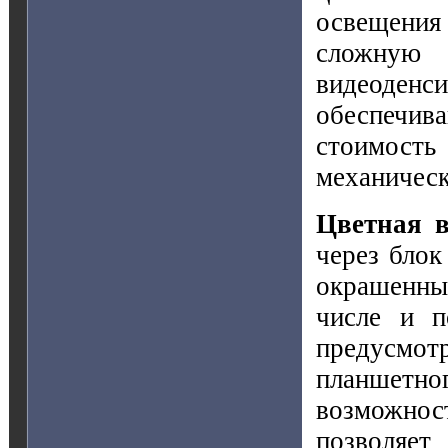
освещения 
сложну
видеоденс
обеспечив
стоимос
механическ
Цветная 
через блок
окрашенны
числе и п
предусмо
планшетн
возможност
позволяе