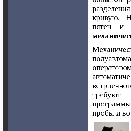
разделен
кривую. Н
пятен и 
механичес
Механи
полуавтома
операторо
автоматич
встроенн
требуют 
программы
пробы и во