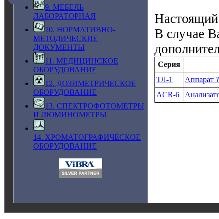
9. МЕБЕЛЬ
Настоящий 
ЛАБОРАТОРНАЯ
10. НОРМАТИВНО-
В случае В
МЕТОДИЧЕСКИЕ
дополните
ДОКУМЕНТЫ
11. МЕДИЦИНСКОЕ
Серия
ОБОРУДОВАНИЕ
ТЛ‑1
Аппарат
12. ДОЗИМЕТРИЧЕСКОЕ
ОБОРУДОВАНИЕ
ACR‑6
Анализат
13. СПЕКТРОФОТОМЕТРЫ
И ЛЮМИНОМЕТРЫ
14. ХРОМАТОГРАФИЧЕСКОЕ
ОБОРУДОВАНИЕ