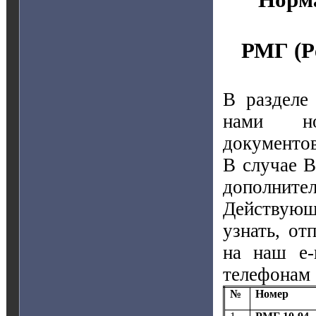
РМГ (Р
В разделе
нами но
документов
В случае В
дополните
Действующ
узнать, от
на наш e
телефонам 
№
Номер