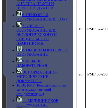
АНАЛИЗА НЕФТИ И
НЕФТЕПРОДУКТОВ
6. ПРИБОРЫ И
ОБОРУДОВАНИЕ ДЛЯ СОУТ
7. УЧЕБНОЕ
19.
РМГ 57-200
ОБОРУДОВАНИЕ ДЛЯ
ЭКОЛОГИЧЕСКОГО И
СПЕЦИАЛЬНОГО
ПРАКТИКУМА
8. ОБЩЕЛАБОРАТОРНОЕ
ОБОРУДОВАНИЕ
9. МЕБЕЛЬ
ЛАБОРАТОРНАЯ
10. НОРМАТИВНО-
20.
РМГ 58-200
МЕТОДИЧЕСКИЕ
ДОКУМЕНТЫ
10.10. РМГ (Рекомендации по
межгосударственной
стандартизации)
11. МЕДИЦИНСКОЕ
ОБОРУДОВАНИЕ