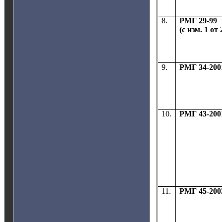
8.
РМГ 29-99
(с изм. 1 от
9.
РМГ 34-200
10.
РМГ 43-200
11.
РМГ 45-200