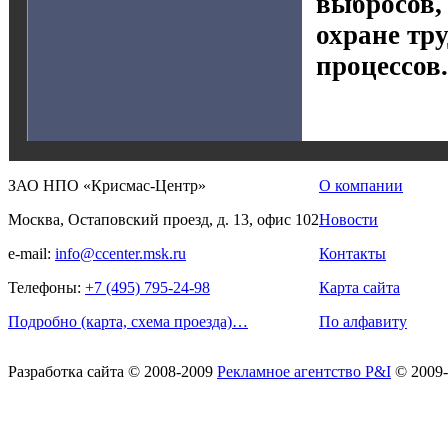
выбросов,
охране тр
процессов.
ЗАО НПО «Крисмас-Центр»
О компании
Москва, Остаповский проезд, д. 13, офис 102
Новости
e-mail:
info@ccenter.msk.ru
Контакты
Телефоны:
+7 (495) 795-24-98
Карта сайта
Подробно (карта, схема проезда)…
По алфавиту
Разработка сайта
© 2008-2009
Рекламное агентство P&I
© 2009