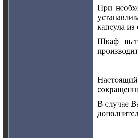
При необх
устанавли
капсула из
Шкаф вытя
производит
Настоящий 
сокращенн
В случае В
дополните