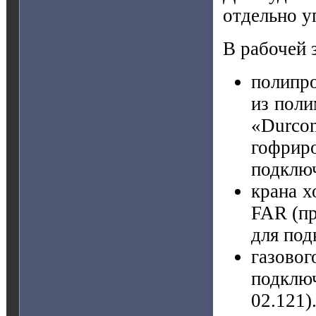
отдельно у
В рабочей 
полипро
из поли
«Durco
гофрир
подключ
крана 
FAR (пр
для под
газовог
подключ
02.121)