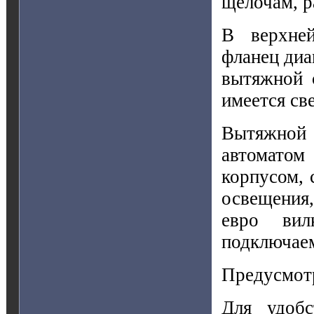
щелочам, 
В верхней
фланец диа
вытяжной 
имеется св
Вытяжно
автоматом
корпусом, 
освещения
евро вил
подключаем
Предусмотр
Для удобс