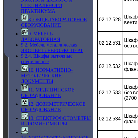
СПЕЦИАЛЬНОГО
ПРАКТИКУМА
Шкаф 
02 12.528
8. ОБЩЕЛАБОРАТОРНОЕ
венти
ОБОРУДОВАНИЕ
9. МЕБЕЛЬ
ЛАБОРАТОРНАЯ
Шкаф 
02 12.531
9.2. Мебель металлическая
без в
ЭКСПЕРТ / ЕВРОЭКСПЕРТ
9.2.4. Шкафы вытяжные
специальные
Шкаф 
02 12.532
фланц
10. НОРМАТИВНО-
МЕТОДИЧЕСКИЕ
ДОКУМЕНТЫ
Шкаф 
11. МЕДИЦИНСКОЕ
02 12.533
без в
ОБОРУДОВАНИЕ
(2700
12. ДОЗИМЕТРИЧЕСКОЕ
ОБОРУДОВАНИЕ
Шкаф 
13. СПЕКТРОФОТОМЕТРЫ
02 12.534
фланц
И ЛЮМИНОМЕТРЫ
14. ХРОМАТОГРАФИЧЕСКОЕ