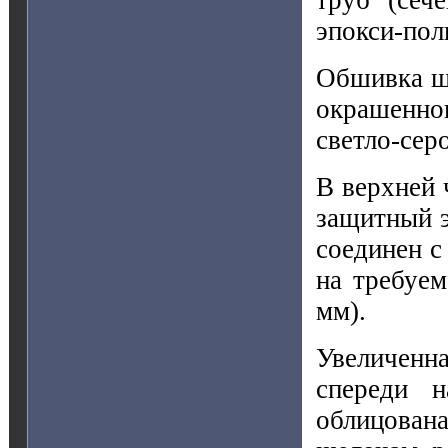
эпокси-пол
Обшивка 
окрашенно
светло-серо
В верхней 
защитный э
соединен с
на требуем
мм).
Увеличенна
спереди н
облицована