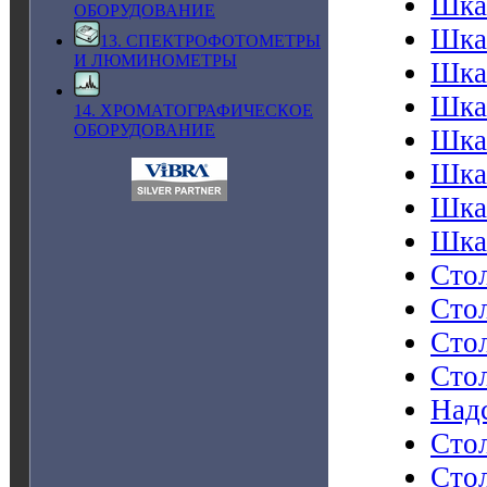
Шка
ОБОРУДОВАНИЕ
Шка
13. СПЕКТРОФОТОМЕТРЫ
И ЛЮМИНОМЕТРЫ
Шка
Шка
14. ХРОМАТОГРАФИЧЕСКОЕ
ОБОРУДОВАНИЕ
Шка
Шка
Шка
Шка
Сто
Сто
Сто
Сто
Надс
Сто
Стол