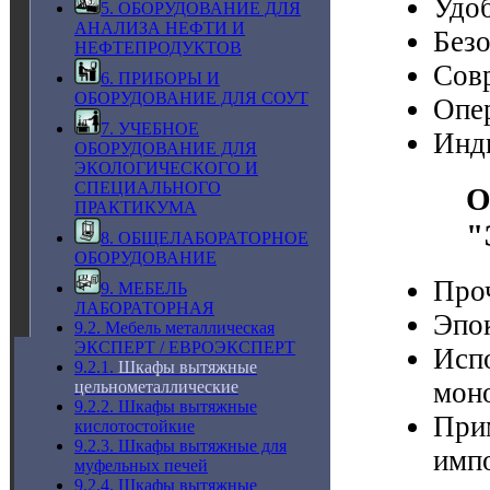
Удоб
5. ОБОРУДОВАНИЕ ДЛЯ
АНАЛИЗА НЕФТИ И
Безо
НЕФТЕПРОДУКТОВ
Сов
6. ПРИБОРЫ И
ОБОРУДОВАНИЕ ДЛЯ СОУТ
Опе
7. УЧЕБНОЕ
Инд
ОБОРУДОВАНИЕ ДЛЯ
ЭКОЛОГИЧЕСКОГО И
СПЕЦИАЛЬНОГО
О
ПРАКТИКУМА
"
8. ОБЩЕЛАБОРАТОРНОЕ
ОБОРУДОВАНИЕ
Проч
9. МЕБЕЛЬ
ЛАБОРАТОРНАЯ
Эпо
9.2. Мебель металлическая
ЭКСПЕРТ / ЕВРОЭКСПЕРТ
Испо
9.2.1.
Шкафы вытяжные
мон
цельнометаллические
9.2.2. Шкафы вытяжные
При
кислотостойкие
9.2.3. Шкафы вытяжные для
импо
муфельных печей
9.2.4. Шкафы вытяжные