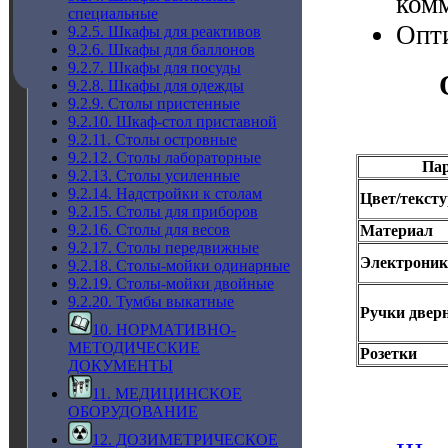
ком
специальные
Опт
9.2.5. Шкафы для реактивов
9.2.6. Шкафы для баллонов
9.2.7. Шкафы для посуды
9.2.8. Шкафы для одежды
9.2.9. Столы пристенные
9.2.10. Шкаф-стол приставной
9.2.11. Столы островные
9.2.12. Столы лабораторные
Па
9.2.13. Столы усиленные
9.2.14. Надстройки к столам
Цвет/тексту
9.2.15. Столы для приборов
9.2.16. Столы для весов
Материал
9.2.17. Столы передвижные
Электроник
9.2.18. Столы-мойки одинарные
9.2.19. Столы-мойки двойные
9.2.20. Тумбы выкатные
Ручки двер
10. НОРМАТИВНО-
МЕТОДИЧЕСКИЕ
Розетки
ДОКУМЕНТЫ
11. МЕДИЦИНСКОЕ
ОБОРУДОВАНИЕ
12. ДОЗИМЕТРИЧЕСКОЕ