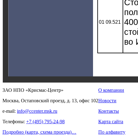
Сто
пол
400
01 09.521
сто
во 
ЗАО НПО «Крисмас-Центр»
О компании
Москва, Остаповский проезд, д. 13, офис 102
Новости
e-mail:
info@ccenter.msk.ru
Контакты
Телефоны:
+7 (495) 795-24-98
Карта сайта
Подробно (карта, схема проезда)…
По алфавиту