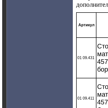
дополните
Артикул
Сто
мат
01 09.431
457
бор
Сто
мат
01 09.411
457