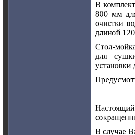
В комплект
800 мм дл
очистки в
длиной 120
Стол-мойка
для сушк
установки 
Предусмотр
Настоящий 
сокращенн
В случае В