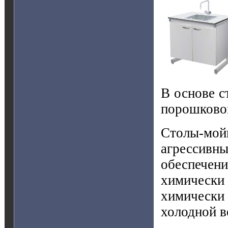
В основе с
порошковой
Столы-мой
агрессивны
обеспечен
химическ
химически
холодной в