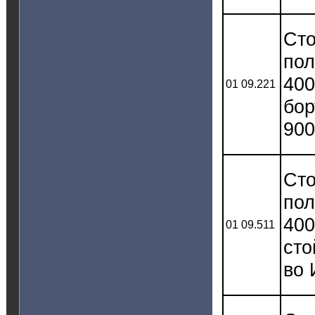
Сто
пол
400
01 09.221
бор
900
Сто
пол
400
01 09.511
сто
во 