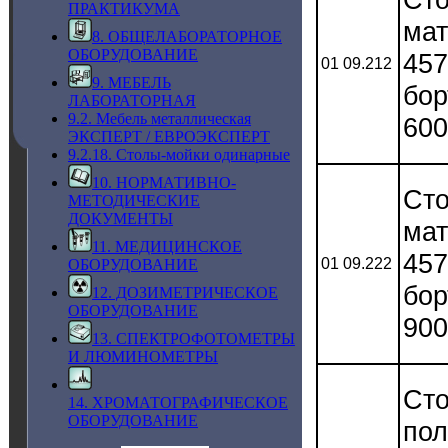
ПРАКТИКУМА
мат
8. ОБЩЕЛАБОРАТОРНОЕ
ОБОРУДОВАНИЕ
457
01 09.212
9. МЕБЕЛЬ
бор
ЛАБОРАТОРНАЯ
9.2. Мебель металлическая
600
ЭКСПЕРТ / ЕВРОЭКСПЕРТ
9.2.18. Столы-мойки одинарные
10. НОРМАТИВНО-
Сто
МЕТОДИЧЕСКИЕ
ДОКУМЕНТЫ
мат
11. МЕДИЦИНСКОЕ
457
01 09.222
ОБОРУДОВАНИЕ
бор
12. ДОЗИМЕТРИЧЕСКОЕ
ОБОРУДОВАНИЕ
900
13. СПЕКТРОФОТОМЕТРЫ
И ЛЮМИНОМЕТРЫ
Сто
14. ХРОМАТОГРАФИЧЕСКОЕ
ОБОРУДОВАНИЕ
пол