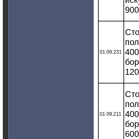
900
Сто
пол
400
01 09.231
бор
120
Сто
пол
400
01 09.211
бор
600