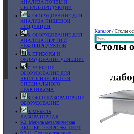
АНАЛИЗА ПОЧВЫ И
СЕЛЬХОЗПРОДУКЦИИ
4. ОБОРУДОВАНИЕ ДЛЯ
АНАЛИЗА ПИЩЕВОЙ
ПРОДУКЦИИ
Каталог
/ Столы о
5. ОБОРУДОВАНИЕ ДЛЯ
АНАЛИЗА НЕФТИ И
Столы 
НЕФТЕПРОДУКТОВ
6. ПРИБОРЫ И
ОБОРУДОВАНИЕ ДЛЯ СОУТ
7. УЧЕБНОЕ
ОБОРУДОВАНИЕ ДЛЯ
лабо
ЭКОЛОГИЧЕСКОГО И
СПЕЦИАЛЬНОГО
ПРАКТИКУМА
8. ОБЩЕЛАБОРАТОРНОЕ
ОБОРУДОВАНИЕ
9. МЕБЕЛЬ
ЛАБОРАТОРНАЯ
9.2. Мебель металлическая
ЭКСПЕРТ / ЕВРОЭКСПЕРТ
9.2.11. Столы островные