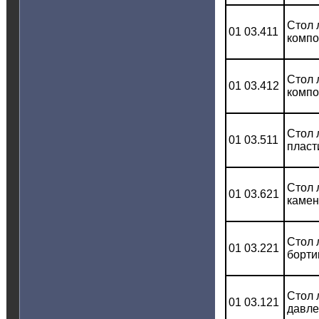
Стол 
01 03.411
компо
Стол 
01 03.412
компо
Стол 
01 03.511
пласт
Стол 
01 03.621
камен
Стол 
01 03.221
борти
Стол 
01 03.121
давле