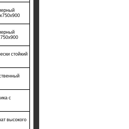
имерный
0х750х900
имерный
х750х900
ески стойкий
сственный
ика с
нат высокого