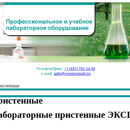
Телефон/факс:
+7 (495) 795-24-98
e-mail:
info@ccenter.msk.ru
ристенные
ристенные
абораторные пристенные ЭК