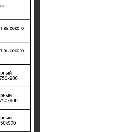
ка с
т высокого
т высокого
ерный
х750х900
ерный
х750х900
ерный
750х900