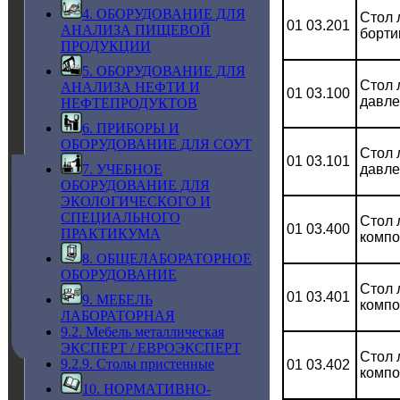
4. ОБОРУДОВАНИЕ ДЛЯ
Стол 
01 03.201
АНАЛИЗА ПИЩЕВОЙ
борти
ПРОДУКЦИИ
5. ОБОРУДОВАНИЕ ДЛЯ
Стол 
АНАЛИЗА НЕФТИ И
01 03.100
давле
НЕФТЕПРОДУКТОВ
6. ПРИБОРЫ И
ОБОРУДОВАНИЕ ДЛЯ СОУТ
Стол 
01 03.101
7. УЧЕБНОЕ
давле
ОБОРУДОВАНИЕ ДЛЯ
ЭКОЛОГИЧЕСКОГО И
СПЕЦИАЛЬНОГО
Стол 
01 03.400
ПРАКТИКУМА
компо
8. ОБЩЕЛАБОРАТОРНОЕ
ОБОРУДОВАНИЕ
Стол 
01 03.401
9. МЕБЕЛЬ
компо
ЛАБОРАТОРНАЯ
9.2. Мебель металлическая
ЭКСПЕРТ / ЕВРОЭКСПЕРТ
Стол 
9.2.9. Столы пристенные
01 03.402
компо
10. НОРМАТИВНО-