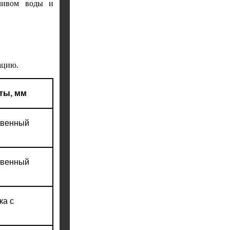
сливом воды и
ацию.
ты, мм
твенный
твенный
ка с