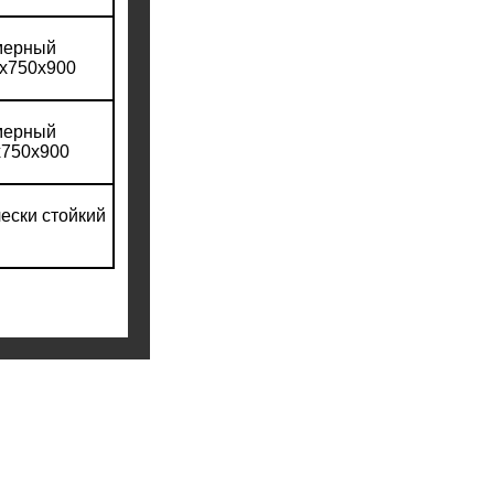
имерный
0х750х900
имерный
х750х900
ески стойкий