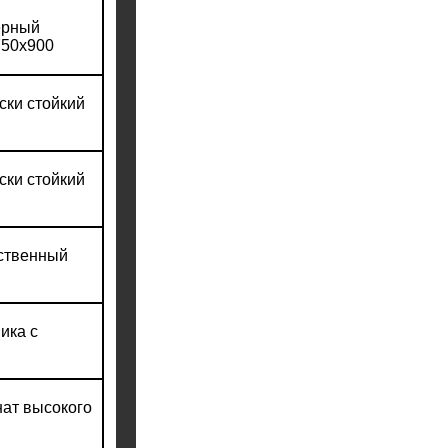
ерный
750х900
ски стойкий
ски стойкий
сственный
ика с
нат высокого