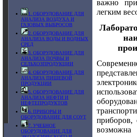
важно при
легким вес
1. ОБОРУДОВАНИЕ ДЛЯ
АНАЛИЗА ВОЗДУХА И
ГАЗОВЫХ ВЫБРОСОВ
Лаборато
2. ОБОРУДОВАНИЕ ДЛЯ
на
АНАЛИЗА ВОДЫ И ВОДНЫХ
СРЕД
прои
3. ОБОРУДОВАНИЕ ДЛЯ
АНАЛИЗА ПОЧВЫ И
Современно
СЕЛЬХОЗПРОДУКЦИИ
представ
4. ОБОРУДОВАНИЕ ДЛЯ
АНАЛИЗА ПИЩЕВОЙ
электрон
ПРОДУКЦИИ
использов
5. ОБОРУДОВАНИЕ ДЛЯ
АНАЛИЗА НЕФТИ И
оборудо
НЕФТЕПРОДУКТОВ
транспорти
6. ПРИБОРЫ И
ОБОРУДОВАНИЕ ДЛЯ СОУТ
приборов,
7. УЧЕБНОЕ
возможна
ОБОРУДОВАНИЕ ДЛЯ
ЭКОЛОГИЧЕСКОГО И