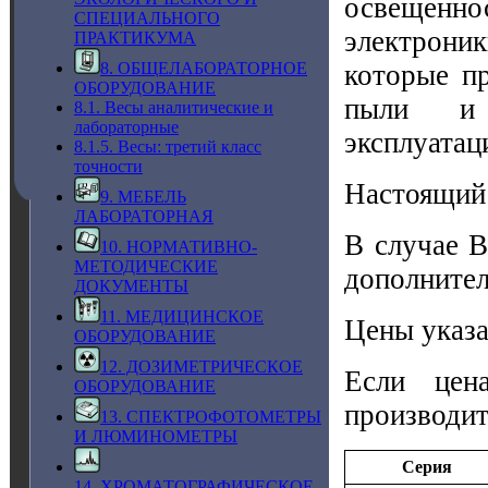
освещенн
СПЕЦИАЛЬНОГО
электрони
ПРАКТИКУМА
которые п
8. ОБЩЕЛАБОРАТОРНОЕ
ОБОРУДОВАНИЕ
пыли и 
8.1. Весы аналитические и
лабораторные
эксплуатац
8.1.5. Весы: третий класс
точности
Настоящий 
9. МЕБЕЛЬ
ЛАБОРАТОРНАЯ
В случае В
10. НОРМАТИВНО-
МЕТОДИЧЕСКИЕ
дополните
ДОКУМЕНТЫ
11. МЕДИЦИНСКОЕ
Цены указа
ОБОРУДОВАНИЕ
12. ДОЗИМЕТРИЧЕСКОЕ
Если цен
ОБОРУДОВАНИЕ
производит
13. СПЕКТРОФОТОМЕТРЫ
И ЛЮМИНОМЕТРЫ
Серия
14. ХРОМАТОГРАФИЧЕСКОЕ