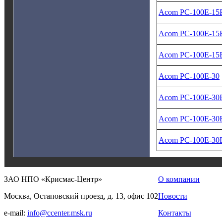
Acom PC‑100E‑15
Acom PC‑100E‑15
Acom PC‑100E‑15
Acom PC‑100E‑30
Acom PC‑100E‑30
Acom PC‑100E‑30
Acom PC‑100E‑30
ЗАО НПО «Крисмас-Центр»
О компании
Москва, Остаповский проезд, д. 13, офис 102
Новости
e-mail:
info@ccenter.msk.ru
Контакты