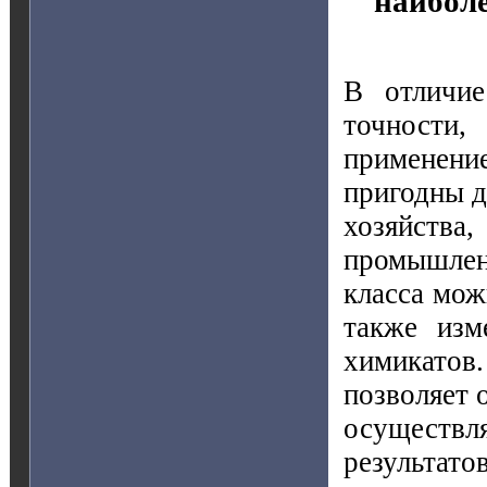
наибол
В отличие
точности,
применен
пригодны д
хозяйст
промышлен
класса мож
также изм
химикатов.
позволяет 
осуществл
результат